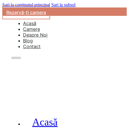
Sari la conținutul principal
Sari la subsol
Rezervă-ți camera
Acasă
Camere
Despre Noi
Blog
Contact
Acasă