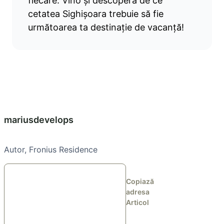
fiecare. Vino și descoperă de ce
cetatea Sighișoara trebuie să fie
următoarea ta destinație de vacanță!
mariusdevelops
Autor, Fronius Residence
Copiază
adresa
Articol