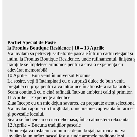
Pachet Special de Paște
la Fronius Boutique Residence | 10 – 13 Aprilie
Vă invităm să petreceți sărbătorile pascale într-un cadru elegant și
intim, la Fronius Boutique Residence, unde rafinamentul, liniștea și
tradițiile se împletesc armonios pentru a crea o experiență cu
adevărat memorabilă.
10 Aprilie – Bun venit în universul Fronius
La sosire, veți fi întâmpinați cu o surpriză dulce de bun venit,
pregătită cu grijă pentru a vă introduce în atmosfera sărbătorilor.
Seara continuă cu o cină rafinată, într-un ambient cald și primitor.
11 Aprilie – Experiențe autentice
Ziua începe cu un mic dejun savuros, cu preparate atent selecționat
Vă invităm apoi la un tur ghidat, o incursiune captivantă în farmecu
și poveștile locului.
Seara se încheie cu o cină delicioasă, într-o atmosferă relaxantă.
12 Aprilie – Bucuria tradițiilor pascale
Dimineața vă răsfățăm cu un mic dejun bogat, iar mai apoi vă
invităm la un prânz pascal festiv, unde aromele tradiționale și