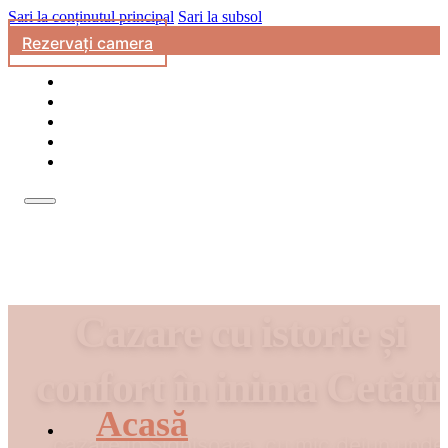
Sari la conținutul principal
Sari la subsol
Rezervați camera
Acasă
Camere
Despre Noi
Blog
Contact
Cazare cu istorie și
confort în inima Cetății
Acasă
...cazare în Sighișoara, cu mic dejun unde