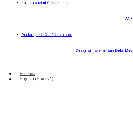
Politica privind Cookie-urile
ANP
Declarație de Confidențialitate
Design și implementare Debu Med
Română
English
(
Engleză
)