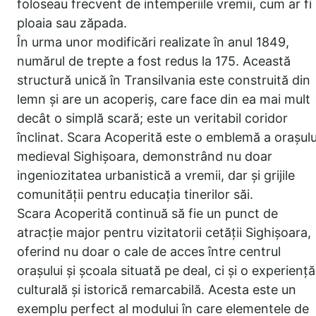
foloseau frecvent de intemperiile vremii, cum ar fi
ploaia sau zăpada.
În urma unor modificări realizate în anul 1849,
numărul de trepte a fost redus la 175. Această
structură unică în Transilvania este construită din
lemn și are un acoperiș, care face din ea mai mult
decât o simplă scară; este un veritabil coridor
înclinat. Scara Acoperită este o emblemă a orașulu
medieval Sighișoara, demonstrând nu doar
ingeniozitatea urbanistică a vremii, dar și grijile
comunității pentru educația tinerilor săi.
Scara Acoperită continuă să fie un punct de
atracție major pentru vizitatorii cetății Sighișoara,
oferind nu doar o cale de acces între centrul
orașului și școala situată pe deal, ci și o experiență
culturală și istorică remarcabilă. Acesta este un
exemplu perfect al modului în care elementele de