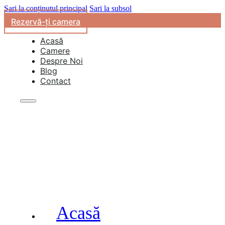
Sari la conținutul principal
Sari la subsol
Rezervă-ți camera
Acasă
Camere
Despre Noi
Blog
Contact
Acasă